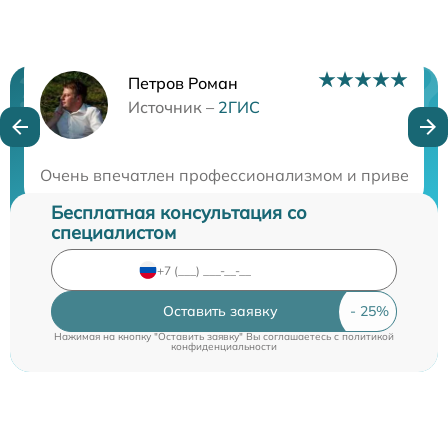
Петров Роман
Нужна консультация?
Источник –
2ГИС
Закажите бесплатную консультацию
Очень впечатлен профессионализмом и приветливос
Бесплатная консультация со
специалистом
Оставить заявку
Нажимая на кнопку "Оставить заявку" Вы соглашаетесь c
политикой
конфиденциальности