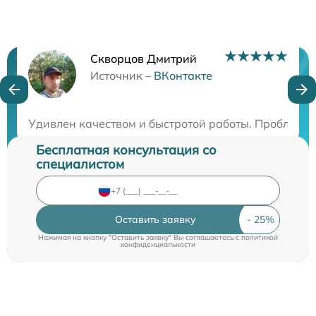
Скворцов Дмитрий
Нужна консультация?
Источник –
ВКонтакте
Закажите бесплатную консультацию
Удивлен качеством и быстротой работы. Проблему 
Бесплатная консультация со
специалистом
Оставить заявку
Нажимая на кнопку "Оставить заявку" Вы соглашаетесь c
политикой
конфиденциальности