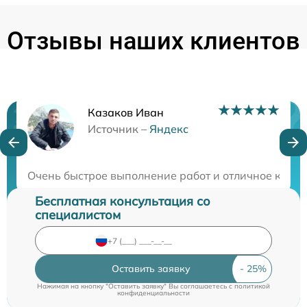
Отзывы наших клиентов
Казаков Иван
Нужна консультация?
Источник –
Яндекс
Закажите бесплатную консультацию
Очень быстрое выполнение работ и отличное каче
Бесплатная консультация со
специалистом
Оставить заявку
Нажимая на кнопку "Оставить заявку" Вы соглашаетесь c
политикой
конфиденциальности