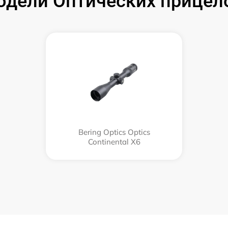
дели Оптических прицелов
Bering Optics Optics
Continental X6