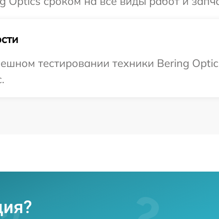
 Optics сроком на все виды работ и запча
сти
ешном тестировании техники Bering Optic
.
ция?