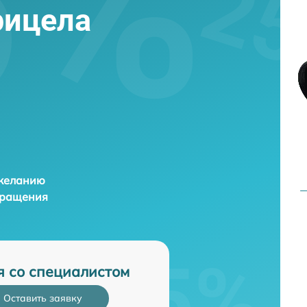
рицела
 желанию
бращения
я со специалистом
Оставить заявку