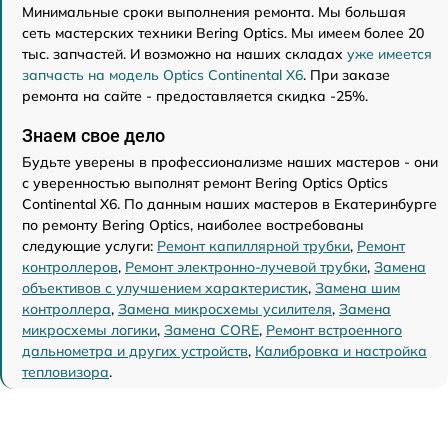
Минимальные сроки выполнения ремонта. Мы большая
сеть мастерских техники Bering Optics. Мы имеем более 20
тыс. запчастей. И возможно на наших складах
уже имеется
запчасть на модель Optics Continental X6
. При заказе
ремонта на сайте - предоставляется скидка -25%.
Знаем свое дело
Будьте уверены в профессионализме наших мастеров - они
с уверенностью выполнят ремонт Bering Optics Optics
Continental X6. По данным наших мастеров в Екатеринбурге
по ремонту Bering Optics, наиболее востребованы
следующие услуги:
Ремонт капиллярной трубки
,
Ремонт
контроллеров
,
Ремонт электронно-лучевой трубки
,
Замена
объективов с улучшением характеристик
,
Замена шим
контроллера
,
Замена микросхемы усилителя
,
Замена
микросхемы логики
,
Замена CORE
,
Ремонт встроенного
дальнометра и других устройств
,
Калибровка и настройка
тепловизора
.